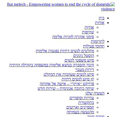
בית
אודות
אודות
שקיפות
סימני אזהרה לזוגיות אלימה
לתרומות
תחומי פעילות
מקלטים לנשים דתיות נפגעות אלימות
הוסטל ניגונים
סיוע משפטי לנשים
חינוך והסברה בנושא אלימות במשפחה בקהילה הדתית
דירות מעבר
סיוע לנשים שעוזבות את המקלט
קו סיוע לנשים דתיות
פרויקט ״איתך״ – אישה אל אחותה
שיחה כתובה אנונימית – שירות חדש
העשיה שלנו
עדויות וסיפורים
בתקשורת
קמפיינים וארועים
מהנעשה בעמותה
יצירת קשר