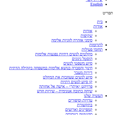
English
תפריט
בית
אודות
אודות
שקיפות
סימני אזהרה לזוגיות אלימה
לתרומות
תחומי פעילות
מקלטים לנשים דתיות נפגעות אלימות
הוסטל ניגונים
סיוע משפטי לנשים
חינוך והסברה בנושא אלימות במשפחה בקהילה הדתית
דירות מעבר
סיוע לנשים שעוזבות את המקלט
קו סיוע לנשים דתיות
פרויקט ״איתך״ – אישה אל אחותה
שיחה כתובה אנונימית – שירות חדש
העשיה שלנו
עדויות וסיפורים
בתקשורת
קמפיינים וארועים
מהנעשה בעמותה