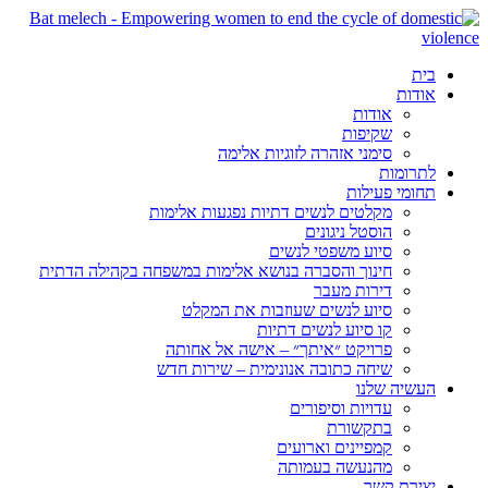
בית
אודות
אודות
שקיפות
סימני אזהרה לזוגיות אלימה
לתרומות
תחומי פעילות
מקלטים לנשים דתיות נפגעות אלימות
הוסטל ניגונים
סיוע משפטי לנשים
חינוך והסברה בנושא אלימות במשפחה בקהילה הדתית
דירות מעבר
סיוע לנשים שעוזבות את המקלט
קו סיוע לנשים דתיות
פרויקט ״איתך״ – אישה אל אחותה
שיחה כתובה אנונימית – שירות חדש
העשיה שלנו
עדויות וסיפורים
בתקשורת
קמפיינים וארועים
מהנעשה בעמותה
יצירת קשר