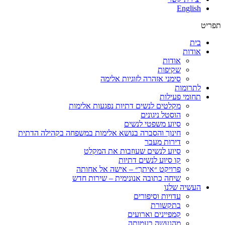
English
תפריט
בית
אודות
אודות
שקיפות
סימני אזהרה לזוגיות אלימה
לתרומות
תחומי פעילות
מקלטים לנשים דתיות נפגעות אלימות
הוסטל ניגונים
סיוע משפטי לנשים
חינוך והסברה בנושא אלימות במשפחה בקהילה הדתית
דירות מעבר
סיוע לנשים שעוזבות את המקלט
קו סיוע לנשים דתיות
פרויקט ״איתך״ – אישה אל אחותה
שיחה כתובה אנונימית – שירות חדש
העשיה שלנו
עדויות וסיפורים
בתקשורת
קמפיינים וארועים
מהנעשה בעמותה