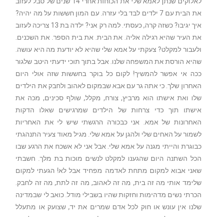
לאלוקים שנתן לאמא שלי את הכוחות אחרי 14 שנים של סבל לעזוב
את הבית עם 7 ילדים לבד בלי עזרה. עם המון חששות על מה יהיה?
איך יגיבו? כשזה קרה, כעסתי. למה רק אני? ילדה בת 13 צריכה לעזוב
את העיר שהיא רגילה אליה. את הבית. את בית הספר. את השכנים.
ולעבור למקלט? צעקתי על אמא שלי שהיא לא יודעת מה היא עושה.
שהיא הורסת את המשפחה שלנו. אבל בתוך תוכי ידעתי היטב שלגור
ככה אי אפשר להמשיך! לקום כל בוקר בחששות שזה אולי היום
האחרון שלך. כי אתה גר עם אבא שבמקום לאהוב ולחבק את הילדים
שלו ואת אישתו הוא מרביץ, צורח, מקלל, שולף סכינים, מכה את
אישתו תוך כדי צרחות של הילדים שמרגישים שאלו הדקות
האחרונות של אמא. אני כבכורה הרגשתי שיש לי את האחריות
לשמור על האחים שלי ולהגן על אמא שלי. מגיל מאוד צעיר התנהגתי
כבוגרת והייתי מגנה על אמא שלי. אבל אני לא אשכח את הרגע שבו
הכל השתנה היום שהגענו למקלט לנשים מוכות בת מלך. חשבתי
שאני אבוא למקום מתחת לאדמה מפחיד אבל לא! הגעתי למקום
שלימד אותי מה זה בית, מה זה לאהוב, מה זה לתת, מה זה לחבק.
הכרתי נשים מדהימות וחזקות שהיו בשבילי מודל. כואב לי שבמדינה
שלנו אין עונש או חוק לכל אדם שמרים את יד, שצועק או מתעלל