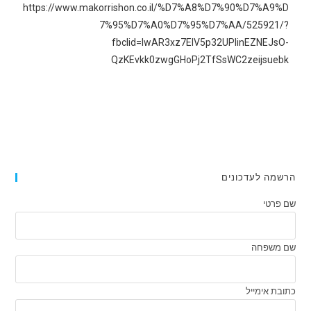
https://www.makorrishon.co.il/%D7%A8%D7%90%D7%A9%D
7%95%D7%A0%D7%95%D7%AA/525921/?
fbclid=IwAR3xz7EIV5p32UPIinEZNEJsO-
QzKEvkk0zwgGHoPj2TfSsWC2zeijsuebk
הרשמה לעדכונים
שם פרטי
שם משפחה
כתובת אימייל