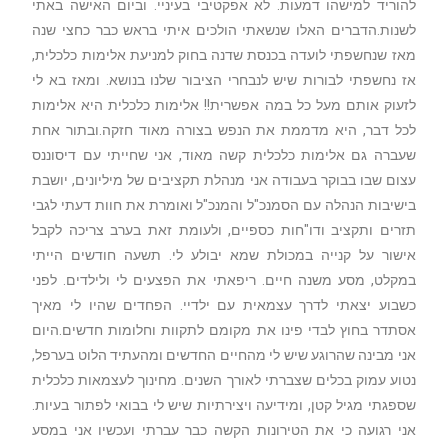
להוריד למישהו דמעות. לא אפקטיבי בעיניי. וביום האישה באתי
לשנות.הדברים האלו שנשאתי הולכים איתי בראש כבר כחצי שנה
מאז שנחשפתי לועדה בכנסת שדנה בחוק למניעת אלימות כלכלית,
אז נחשפתי לבורות שיש לנבחרי הציבור שלנו בנושא. ומאז בא לי
לזעוק אותם מעל כל במה אפשרית!! אלימות כלכלית היא אלימות
לכל דבר, היא מדממת את הנפש בצורה מאוד חזקה.ובתור אחת
שעברה גם אלימות כלכלית קשה מאוד, אני שחייתי עם דיסוננס
עצום שבו בבוקר בעבודה אני מנהלת תקציבים של מיליונים, יושבת
בישיבות הנהלה עם הסמנכ"ל והמנכ"ל ואומרת את חוות דעתי לגבי
תזרים ותקציב ודו"חות כספיים, ולעומת זאת בערב צריכה לקבל
אישור על קנייה במכולת שמא יבולע לי. תשעה חודשים הייתי
במקלט, מסע משנה חיים. ריפאתי את הפצעים לי ולילדים. לפני
כשבוע יצאתי לדרך עצמאית עם ילדיי. הפחדים שהיו לי מאיך
אסתדר בחוץ לבדי פינו את מקומם לתקוות וחלומות חדשים.היום
אני מבינה שהרוגע שיש לי מהחיים החדשים ומהעתיד הלוט בערפל,
נטוע עמוק בכלים שצברתי לאורך השנים. מחינוך לעצמאות כלכלית
שספגתי מגיל קטן, ומידיעה ויצירתיות שיש לי בבואי לפתור בעיות.
אני רגועה כי את הטירונות הקשה כבר עברתי ועכשיו אני במסע