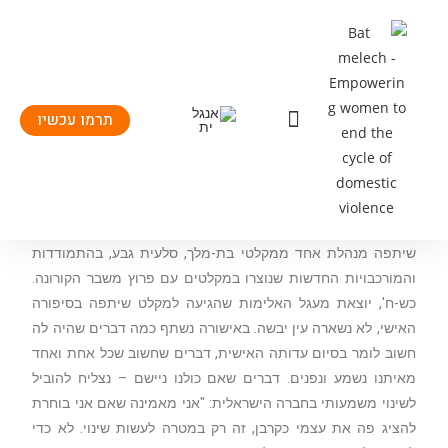
תרמו עכשיו
שמחנו לקחת חלק במפגש השנתי של הפיקוח על הבנקים לרגל יום
האישה הבינלאומי בנושא אמנת זמינות פיננסית לסיוע לנשים
נפגעות אלימות. בכנס החשוב בהשתתפות בכירי המערכת הבנקאית
שיתפה מנהלת אחד ממקלטי בת-מלך, סלעית גבע, בהתמודדות
והמורכבויות החדשות שנוצרו במקלטים עם פרוץ משבר הקורונה.
כש-ח', יוצאת מעגל האלימות שהגיעה למקלט שיתפה בסיפורה
האישי, לא נשארה עין יבשה. באישורה נשתף כמה דברים שהיה לה
חשוב לומר בסיום עדותה האישית, דברים שחשוב שכל אחת ואחד
מאיתנו נשמע ונפנים. דברים שאם כולנו ניישם – נצליח להוביל
לשינוי משמעותי בחברה הישראלית: "אני מאמינה שאם אני בוחרת
להציג פה את עצמי כקרבן, זה רק במטרה לעשות שינוי. לא כדי